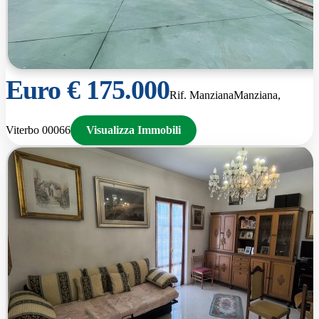
Euro € 175.000
Rif. Manziana
Manziana,
Viterbo 00066
Visualizza Immobili