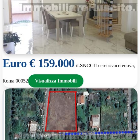
Euro € 159.000
rif.SNCC11
Cerenova
cerenova,
Roma 00052
Visualizza Immobili