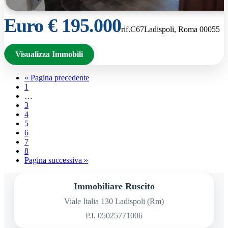
Euro € 195.000
rif.C67
Ladispoli, Roma 00055
Visualizza Immobili
« Pagina precedente
1
…
3
4
5
6
7
8
Pagina successiva »
Immobiliare Ruscito
Viale Italia 130 Ladispoli (Rm)
P.I. 05025771006