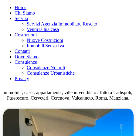
Home
Chi Siamo
Servizi
Servizi Agenzia Immobiliare Ruscito
Vendi la tua casa
Costruzioni
Nuove Costruzioni
Immobili Senza Iva
Contatti
Dove Siamo
Consulenze
Consulenze Notarili
Consulenze Urbanistiche
Privacy
immobili , case , appartamenti , ville in vendita o affitto a Ladispoli,
Passoscuro, Cerveteri, Cerenova, Valcanneto, Roma, Manziana.