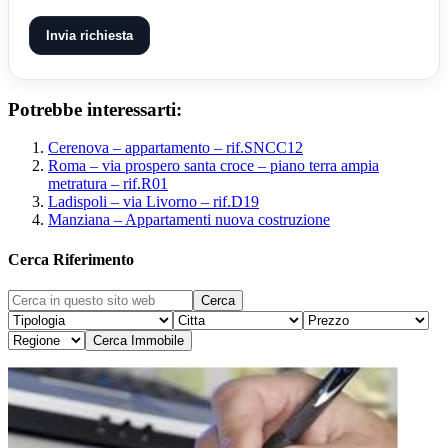
Invia richiesta
Potrebbe interessarti:
Cerenova – appartamento – rif.SNCC12
Roma – via prospero santa croce – piano terra ampia
metratura – rif.R01
Ladispoli – via Livorno – rif.D19
Manziana – Appartamenti nuova costruzione
Cerca Riferimento