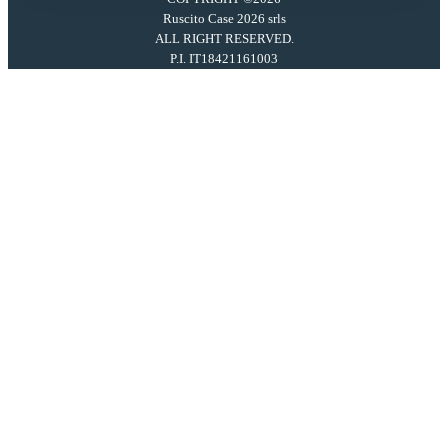
Ruscito Case 2026 srls
ALL RIGHT RESERVED.
P.I. IT18421161003