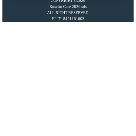
COPYRIGHT ©2026
Ruscito Case 2026 srls
ALL RIGHT RESERVED.
P.I. IT18421161003