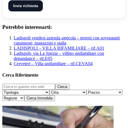
Invia richiesta
Potrebbe interessarti:
Ladispoli vendesi azienda agricola – terreni con sovrastanti
capannoni, magazzini e stalla
LADISPOLI – VILLA BIFAMILIARE – rif.A01
Ladispoli- via La Spezia – villino unifamiliare con
depandance – rif.E05
Cerveteri – Villa unifamiliare – rif.CEVA04
Cerca Riferimento